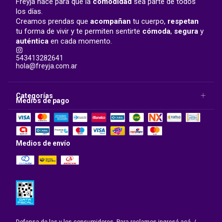
Freyja nace para que la
comodidad
sea parte de todos
los días.
Creamos prendas que
acompañan
tu cuerpo,
respetan
tu forma de vivir y te permiten sentirte
cómoda
,
segura
y
auténtica
en cada momento.
543413282641
hola@freyja.com.ar
Categorías
Medios de pago
Medios de envío