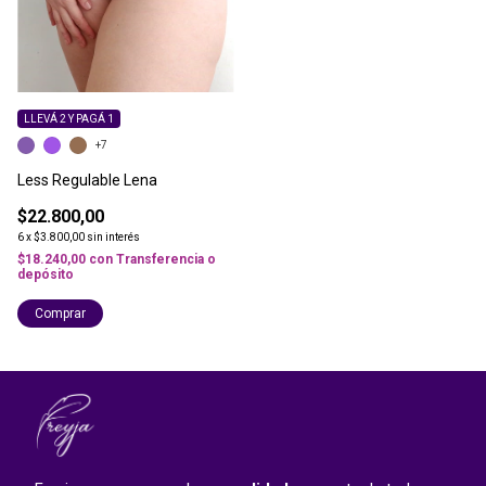
LLEVÁ 2 Y PAGÁ 1
+7
Less Regulable Lena
$22.800,00
6
x
$3.800,00
sin interés
$18.240,00
con
Transferencia o
depósito
Comprar