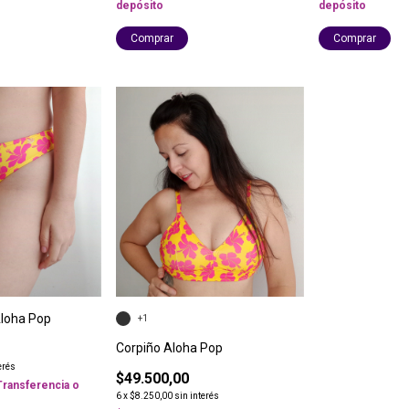
depósito
depósito
Comprar
Comprar
Aloha Pop
+1
Corpiño Aloha Pop
erés
$49.500,00
Transferencia o
6
x
$8.250,00
sin interés