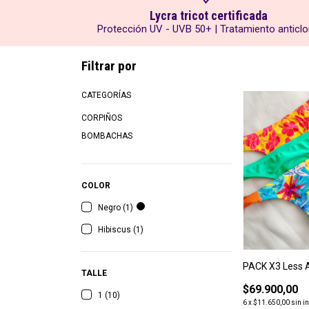
Lycra tricot certificada
Protección UV - UVB 50+ | Tratamiento anticlo
Filtrar por
CATEGORÍAS
CORPIÑOS
Bikinis
BOMBACHAS
COLOR
Negro (1)
Hibiscus (1)
PACK X3 Less 
TALLE
$69.900,00
1 (10)
6
x
$11.650,00
sin i