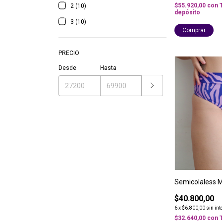
$55.920,00
con
2 (10)
depósito
3 (10)
Comprar
PRECIO
Desde
Hasta
Semicolaless 
$40.800,00
6
x
$6.800,00
sin int
$32.640,00
con