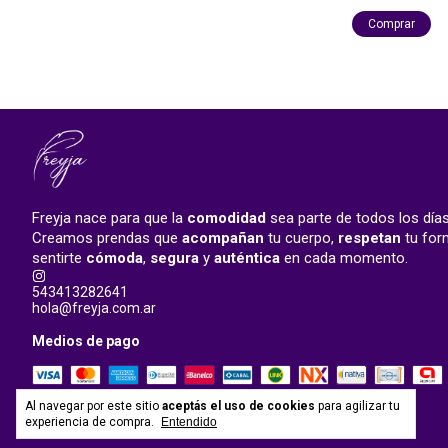
Comprar
Freyja nace para que la
comodidad
sea parte de todos los días
Creamos prendas que
acompañan
tu cuerpo,
respetan
tu form
sentirte
cómoda
,
segura
y
auténtica
en cada momento.
543413282641
hola@freyja.com.ar
Medios de pago
Al navegar por este sitio
aceptás el uso de cookies
para agilizar tu
experiencia de compra.
Entendido