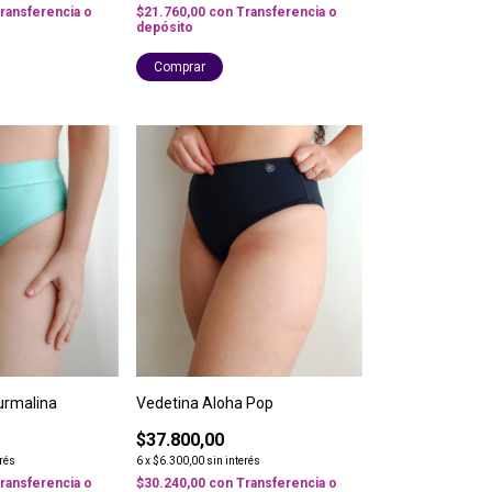
ransferencia o
$21.760,00
con
Transferencia o
depósito
Comprar
urmalina
Vedetina Aloha Pop
$37.800,00
erés
6
x
$6.300,00
sin interés
ransferencia o
$30.240,00
con
Transferencia o