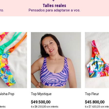
Talles reales
ro.
Pensados para adaptarse a vos.
Aloha Pop
Top Mystique
Top Fleur
$49.500,00
$45.800,00
nterés
6
x
$8.250,00
sin interés
6
x
$7.633,33
sin int