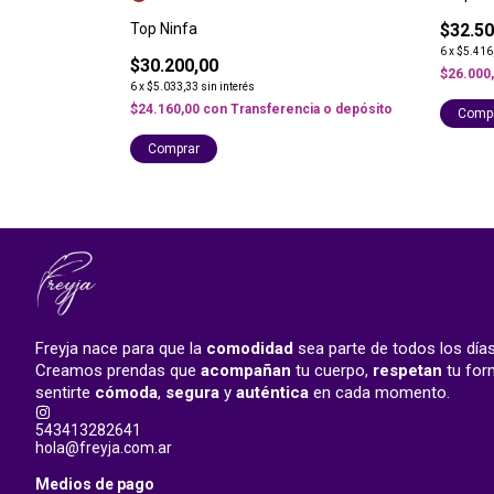
Top Ninfa
$32.50
6
x
$5.416
$30.200,00
$26.000
6
x
$5.033,33
sin interés
$24.160,00
con
Transferencia o depósito
Comp
Comprar
Freyja nace para que la
comodidad
sea parte de todos los días
Creamos prendas que
acompañan
tu cuerpo,
respetan
tu form
sentirte
cómoda
,
segura
y
auténtica
en cada momento.
543413282641
hola@freyja.com.ar
Medios de pago