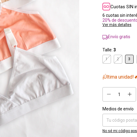
Cuotas SIN i
6
cuotas sin inter
20% de descuent
Ver más detalles
Envío gratis
Talle:
3
1
2
3
¡Última unidad!
Medios de envío
Entregas para el CP:
No sé mi código pos