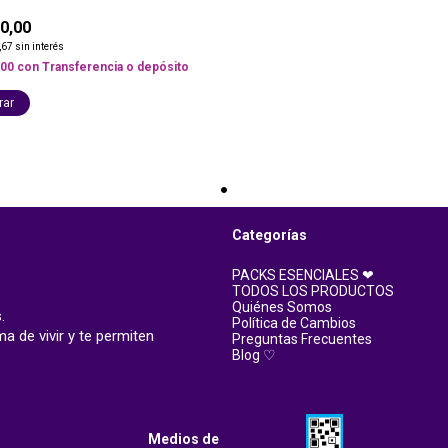
0,00
,67
sin interés
,00
con
Transferencia o depósito
rar
Categorías
PACKS ESENCIALES ❤
TODOS LOS PRODUCTOS
Quiénes Somos
.
Política de Cambios
a de vivir y te permiten
Preguntas Frecuentes
Blog ♡
Medios de