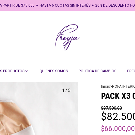
 $75.000 ✦ HASTA 6 CUOTAS SIN INTERÉS ✦ 20% DE DESCUENTO POR TRANSFER
OS PRODUCTOS
QUIÉNES SOMOS
POLÍTICA DE CAMBIOS
PRE
Inicio
>
ROPA INTERI
1
/
5
PACK X3 C
$97.500,00
$82.50
$66.000,0