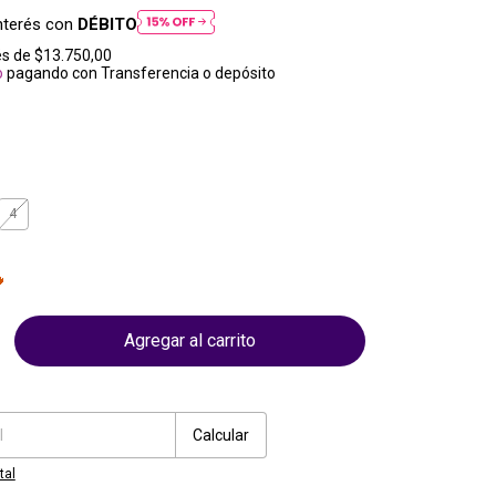
nterés con
DÉBITO
és de
$13.750,00
o
pagando con Transferencia o depósito
4

Cambiar CP
Calcular
tal