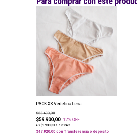
Para comprar con este produ
PACK X3 Vedetina Lena
$68.400,00
$59.900,00
12
% OFF
6
x
$9.983,33
sin interés
$47.920,00
con
Transferencia o depósito