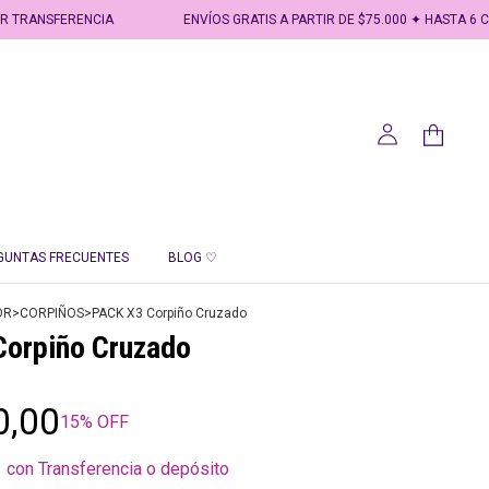
ENCIA
ENVÍOS GRATIS A PARTIR DE $75.000 ✦ HASTA 6 CUOTAS SIN
GUNTAS FRECUENTES
BLOG ♡
OR
>
CORPIÑOS
>
PACK X3 Corpiño Cruzado
orpiño Cruzado
0,00
15
% OFF
0
con
Transferencia o depósito