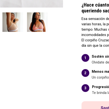
¿Hace cúanto
queriendo sac
Esa sensación de 
varias horas, la 
tiempo. Muchas 
incomodidades p
El corpiño Cruza
día sin que la c
Sostén si
1
Olvidate d
Menos mar
2
Un corpiño
Progresió
3
Te brinda 
Sost