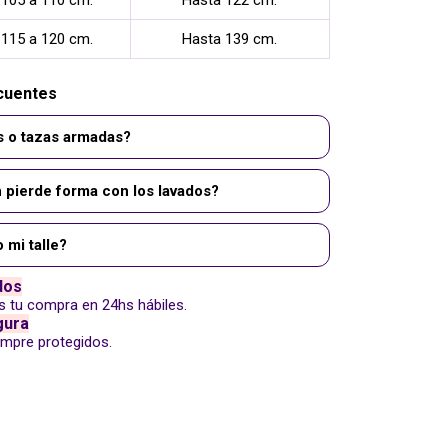
105 a 110 cm.
Hasta 122 cm.
115 a 120 cm.
Hasta 139 cm.
cuentes
s o tazas armadas?
 pierde forma con los lavados?
 mi talle?
dos
tu compra en 24hs hábiles.
gura
empre protegidos.