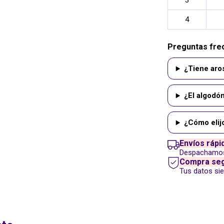
3
4
Preguntas fre
¿Tiene aro
¿El algodón
¿Cómo elijo
Envíos rápi
Despachamos 
Compra se
Tus datos si